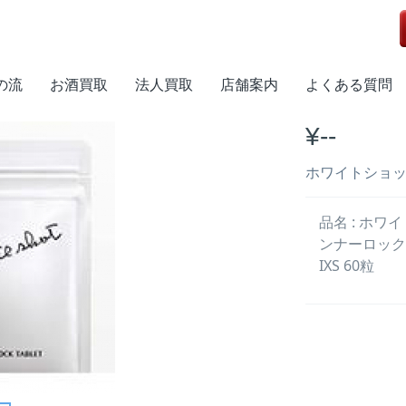
の流
お酒買取
法人買取
店舗案内
よくある質問
¥--
ホワイトショット
品名 : ホワ
ンナーロック
IXS 60粒