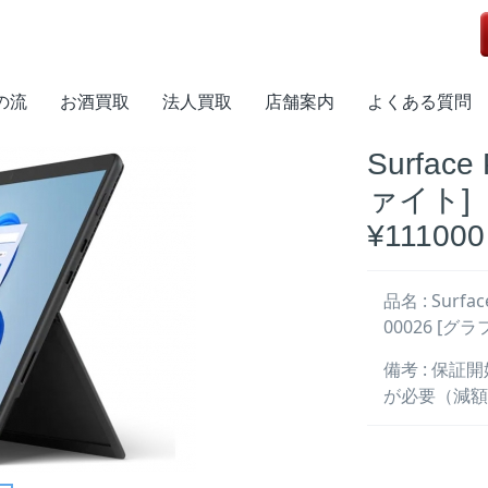
soft)
の流
お酒買取
法人買取
店舗案内
よくある質問
Surface
ァイト]
¥111000
品名 : Surfac
00026 [グ
備考 : 保証
が必要（減額