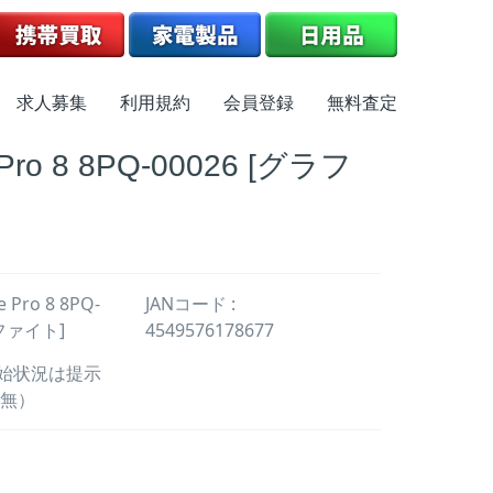
求人募集
利用規約
会員登録
無料査定
 Pro 8 8PQ-00026 [グラフ
e Pro 8 8PQ-
JANコード :
ラファイト]
4549576178677
開始状況は提示
無）