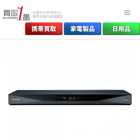
Togg
navi
HOME
家電買取
AV機器
ブルーレイ・レコーダー